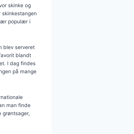
hvor skinke og
ar skinkestangen
sær populær i
n blev serveret
favorit blandt
t. I dag findes
stangen på mange
rnationale
kan man finde
e grøntsager,