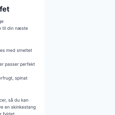
fet
ge
 til din næste
eres med smeltet
der passer perfekt
rfrugt, spinat
cer, så du kan
ve en skinkestang
 fyldet.