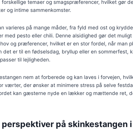
 forskellige temaer og smagspræferencer, hvilket gør den 
ster og intime sammenkomster.
n varieres på mange måder, fra fyld med ost og krydder
er med pesto eller chili. Denne alsidighed gør det mul
ehov og præferencer, hvilket er en stor fordel, når man 
 det er til en fødselsdag, bryllup eller en sommerfest,
passer til lejligheden.
stangen nem at forberede og kan laves i forvejen, hvilke
for værter, der ønsker at minimere stress på selve fest
ordet kan gæsterne nyde en lækker og mættende ret, d
e perspektiver på skinkestangen 