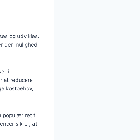
ses og udvikles.
r der mulighed
er i
er at reducere
ige kostbehov,
populær ret til
encer sikrer, at