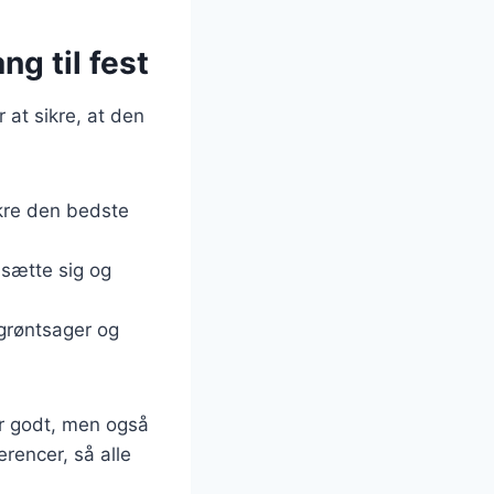
ng til fest
r at sikre, at den
ikre den bedste
 sætte sig og
grøntsager og
er godt, men også
rencer, så alle