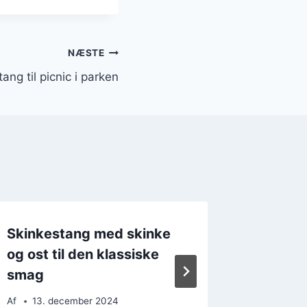
NÆSTE
ang til picnic i parken
Skinkestang med skinke
Skinkes
og ost til den klassiske
med di
smag
Af
7. d
Af
13. december 2024