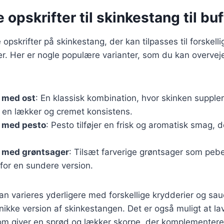
 opskrifter til skinkestang til buf
pskrifter på skinkestang, der kan tilpasses til forskelli
. Her er nogle populære varianter, som du kan overveje
 med ost
: En klassisk kombination, hvor skinken suppl
r en lækker og cremet konsistens.
 med pesto
: Pesto tilføjer en frisk og aromatisk smag, 
 med grøntsager
: Tilsæt farverige grøntsager som pebe
 for en sundere version.
kan varieres yderligere med forskellige krydderier og sau
ikke version af skinkestangen. Det er også muligt at la
om giver en sprød og lækker skorpe, der komplementerer