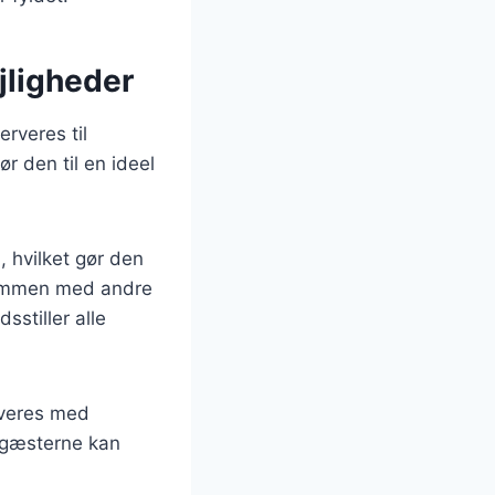
ejligheder
rveres til
r den til en ideel
, hvilket gør den
sammen med andre
sstiller alle
rveres med
or gæsterne kan