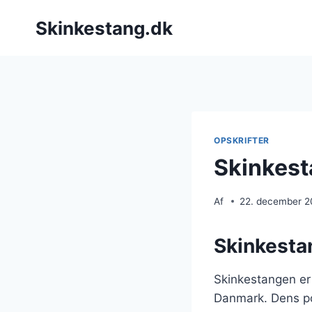
Fortsæt
Skinkestang.dk
til
indhold
OPSKRIFTER
Skinkesta
Af
22. december 
Skinkestan
Skinkestangen er 
Danmark. Dens po