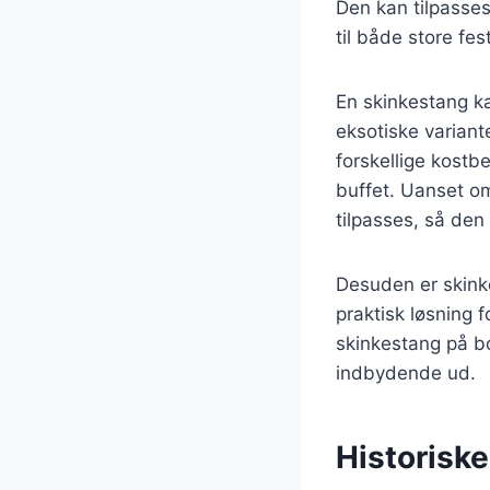
Den kan tilpasses
til både store fe
En skinkestang ka
eksotiske variant
forskellige kostb
buffet. Uanset om
tilpasses, så den 
Desuden er skinke
praktisk løsning 
skinkestang på b
indbydende ud.
Historisk