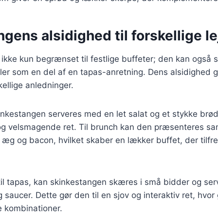
gens alsidighed til forskellige l
ikke kun begrænset til festlige buffeter; den kan også se
ller som en del af en tapas-anretning. Dens alsidighed gø
kellige anledninger.
kinkestangen serveres med en let salat og et stykke brød
og velsmagende ret. Til brunch kan den præsenteres 
æg og bacon, hvilket skaber en lækker buffet, der tilfred
il tapas, kan skinkestangen skæres i små bidder og se
g saucer. Dette gør den til en sjov og interaktiv ret, hv
 kombinationer.