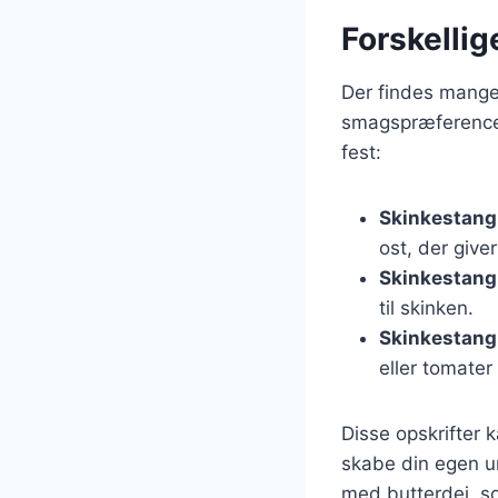
Forskellige
Der findes mange o
smagspræferencer
fest:
Skinkestang
ost, der give
Skinkestang
til skinken.
Skinkestang
eller tomater
Disse opskrifter 
skabe din egen un
med butterdej, s