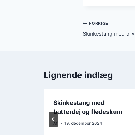
Indlægsnavi
FORRIGE
Skinkestang med oliv
Lignende indlæg
rret
Skinkestang med
butterdej og flødeskum
Af
19. december 2024