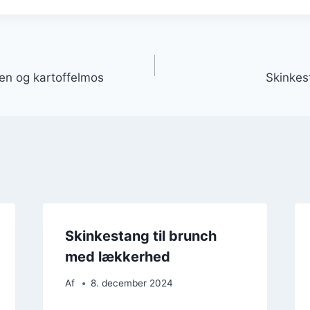
gation
en og kartoffelmos
Skinkest
Skinkestang til brunch
med lækkerhed
Af
8. december 2024