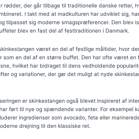
rødder, der går tilbage til traditionelle danske retter, 
mbineret. I takt med at madkulturen har udviklet sig, h
og tilpasset sig moderne smagspræferencer. Den blev i
uffeter blev en fast del af festtraditionen i Danmark.
 skinkestangen været en del af festlige måltider, hvor de
er som en del af en større buffet. Den har ofte været en 
ne, hvilket har bidraget til dens vedholdende popularite
rifter og variationer, der gør det muligt at nyde skinke
.
iseringen er skinkestangen også blevet inspireret af inte
 har ført til nye og spændende varianter. For eksempel 
nkluderer ingredienser som avocado, feta eller marinered
oderne drejning til den klassiske ret.