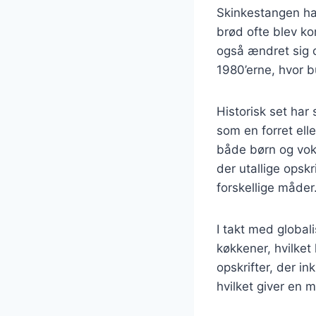
Skinkestangen har 
brød ofte blev ko
også ændret sig 
1980’erne, hvor b
Historisk set har
som en forret ell
både børn og voks
der utallige opsk
forskellige måder
I takt med global
køkkener, hvilket
opskrifter, der i
hvilket giver en m