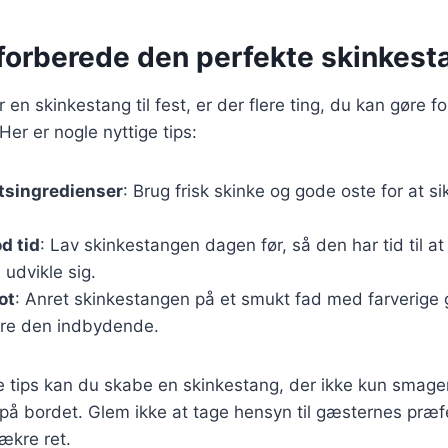
t forberede den perfekte skinkesta
en skinkestang til fest, er der flere ting, du kan gøre fo
Her er nogle nyttige tips:
tsingredienser
: Brug frisk skinke og gode oste for at s
d tid
: Lav skinkestangen dagen før, så den har tid til at
udvikle sig.
ot
: Anret skinkestangen på et smukt fad med farverige 
gøre den indbydende.
se tips kan du skabe en skinkestang, der ikke kun smag
 på bordet. Glem ikke at tage hensyn til gæsternes præfe
ækre ret.