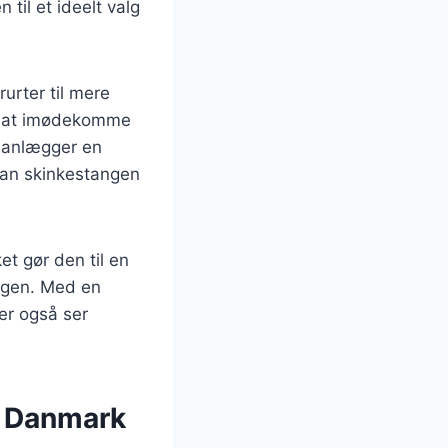
til et ideelt valg
urter til mere
igt at imødekomme
planlægger en
 kan skinkestangen
t gør den til en
dagen. Med en
er også ser
i Danmark