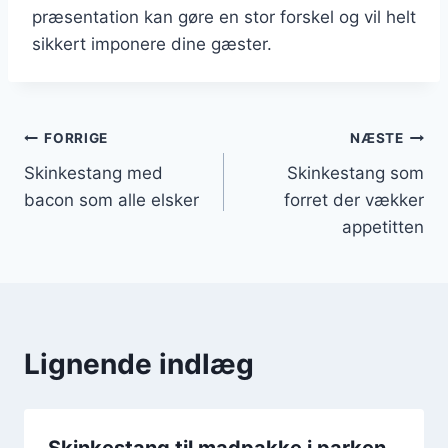
præsentation kan gøre en stor forskel og vil helt
sikkert imponere dine gæster.
Indlægsnavigation
FORRIGE
NÆSTE
Skinkestang med
Skinkestang som
bacon som alle elsker
forret der vækker
appetitten
Lignende indlæg
Skinkestang til madpakke i parken