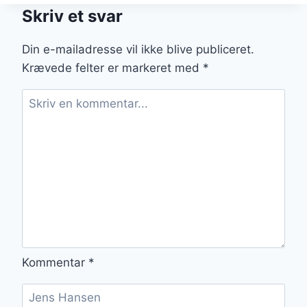
REJER
Skriv et svar
OG
FETAOST
Din e-mailadresse vil ikke blive publiceret.
Krævede felter er markeret med
*
Kommentar
*