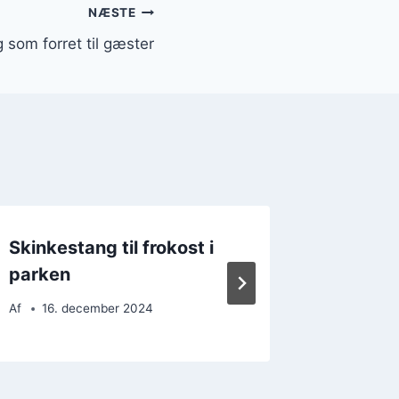
NÆSTE
 som forret til gæster
Skinkestang til frokost i
Skinke
parken
krydde
Af
16. december 2024
Af
11. 