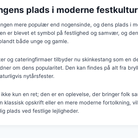
ngens plads i moderne festkultur
tangen mere populær end nogensinde, og dens plads i m
Den er blevet et symbol på festlighed og samvær, og den
t blandt både unge og gamle.
r og cateringfirmaer tilbyder nu skinkestang som en de
dner om dens popularitet. Den kan findes på alt fra bryll
turligvis nytårsfester.
ikke kun en ret; den er en oplevelse, der bringer folk
klassisk opskrift eller en mere moderne fortolkning, vi
ig plads ved festlige lejligheder.