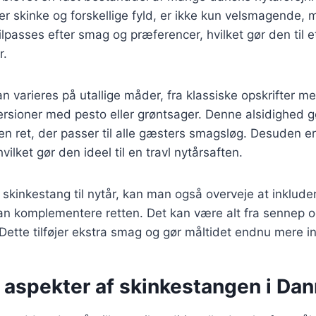
er skinke og forskellige fyld, er ikke kun velsmagende, 
ilpasses efter smag og præferencer, hvilket gør den til et
r.
n varieres på utallige måder, fra klassiske opskrifter med
rsioner med pesto eller grøntsager. Denne alsidighed gø
n ret, der passer til alle gæsters smagsløg. Desuden e
hvilket gør den ideel til en travl nytårsaften.
skinkestang til nytår, kan man også overveje at inkluder
an komplementere retten. Det kan være alt fra sennep o
 Dette tilføjer ekstra smag og gør måltidet endnu mere i
e aspekter af skinkestangen i Da