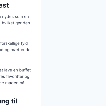
est
så nydes som en
, hvilket gør den
forskellige fyld
sund og mættende
at lave en buffet
es favoritter og
yde maden på.
ng til