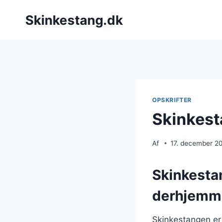
Fortsæt
Skinkestang.dk
til
indhold
OPSKRIFTER
Skinkest
Af
17. december 2
Skinkestan
derhjemm
Skinkestangen er