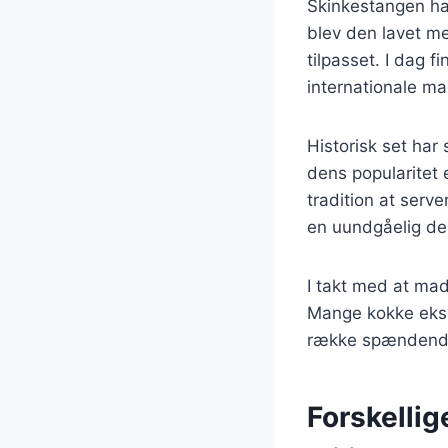
Skinkestangen har 
blev den lavet me
tilpasset. I dag f
internationale ma
Historisk set har
dens popularitet 
tradition at serve
en uundgåelig del
I takt med at mad
Mange kokke ekspe
række spændende o
Forskellig