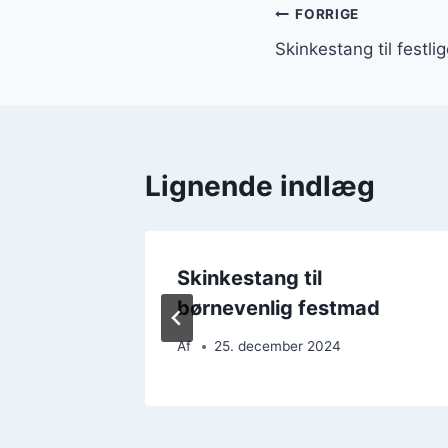
Indlægsnavi
FORRIGE
Skinkestang til festlig
Lignende indlæg
izza og
Skinkestang til
børnevenlig festmad
Af
25. december 2024