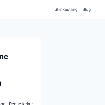
Skinkestang
Blog
mme
g
nger. Denne lækre