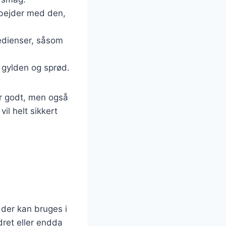
arbejder med den,
redienser, såsom
r gylden og sprød.
er godt, men også
il helt sikkert
i
 der kan bruges i
ret eller endda