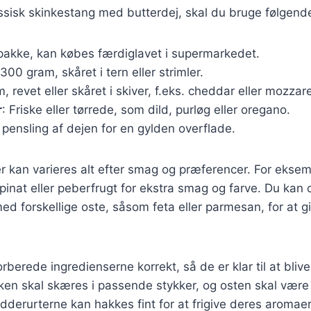
assisk skinkestang med butterdej, skal du bruge følgend
 pakke, kan købes færdiglavet i supermarkedet.
300 gram, skåret i tern eller strimler.
, revet eller skåret i skiver, f.eks. cheddar eller mozzare
r
: Friske eller tørrede, som dild, purløg eller oregano.
til pensling af dejen for en gylden overflade.
r kan varieres alt efter smag og præferencer. For eksemp
inat eller peberfrugt for ekstra smag og farve. Du kan
d forskellige oste, såsom feta eller parmesan, for at gi
orberede ingredienserne korrekt, så de er klar til at blive 
ken skal skæres i passende stykker, og osten skal være 
rydderurterne kan hakkes fint for at frigive deres aroma