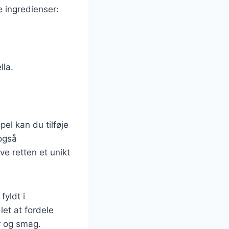
e ingredienser:
lla.
el kan du tilføje
 også
ve retten et unikt
fyldt i
let at fordele
er og smag.