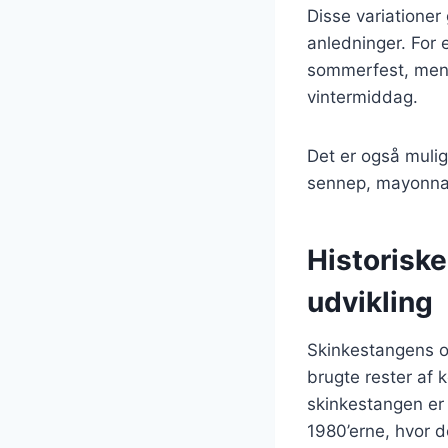
Disse variationer 
anledninger. For 
sommerfest, mens
vintermiddag.
Det er også mulig
sennep, mayonnais
Historisk
udvikling
Skinkestangens op
brugte rester af 
skinkestangen er 
1980’erne, hvor de