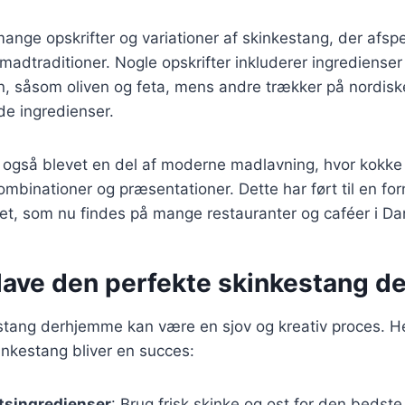
mange opskrifter og variationer af skinkestang, der afspe
 madtraditioner. Nogle opskrifter inkluderer ingredienser
, såsom oliven og feta, mens andre trækker på nordi
de ingredienser.
 også blevet en del af moderne madlavning, hvor kokke
inationer og præsentationer. Dette har ført til en forn
ret, som nu findes på mange restauranter og caféer i D
t lave den perfekte skinkestang 
stang derhjemme kan være en sjov og kreativ proces. Her 
kinkestang bliver en succes:
tsingredienser
: Brug frisk skinke og ost for den bedst