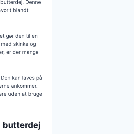
i butterdej. Denne
avorit blandt
et gør den til en
n med skinke og
er, er der mange
 Den kan laves på
sterne ankommer.
nere uden at bruge
 butterdej