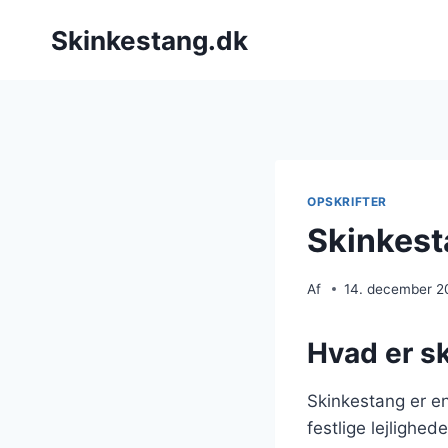
Fortsæt
Skinkestang.dk
til
indhold
OPSKRIFTER
Skinkest
Af
14. december 2
Hvad er s
Skinkestang er en
festlige lejlighed