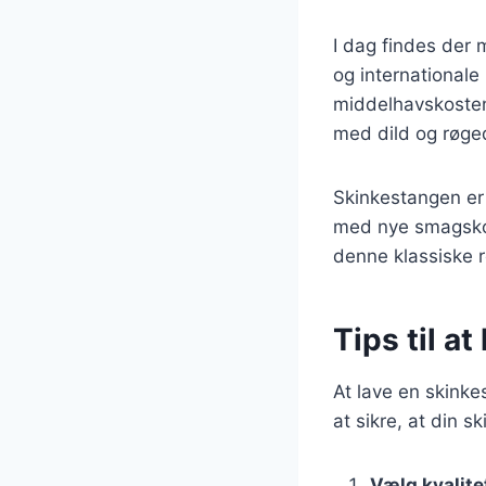
I dag findes der 
og internationale
middelhavskosten
med dild og røge
Skinkestangen er
med nye smagskomb
denne klassiske 
Tips til a
At lave en skinke
at sikre, at din s
Vælg kvalite