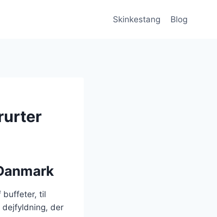
Skinkestang
Blog
rurter
 Danmark
uffeter, til
 dejfyldning, der