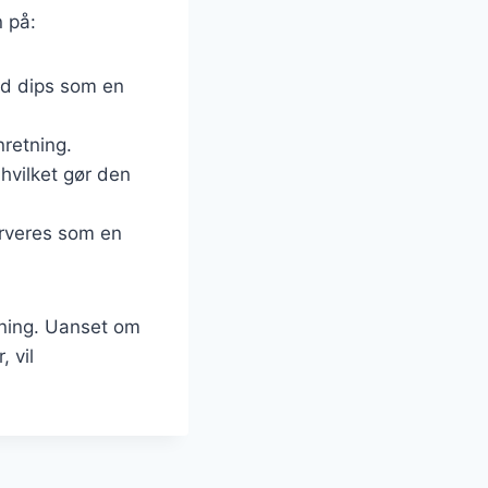
 på:
ed dips som en
nretning.
hvilket gør den
serveres som en
dning. Uanset om
 vil