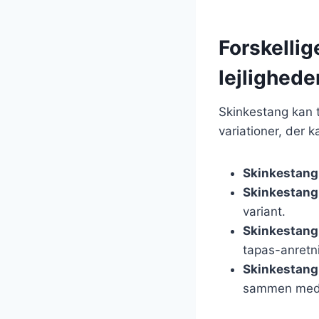
Forskellig
lejlighede
Skinkestang kan ti
variationer, der k
Skinkestang
Skinkestang
variant.
Skinkestang 
tapas-anretn
Skinkestang 
sammen med 