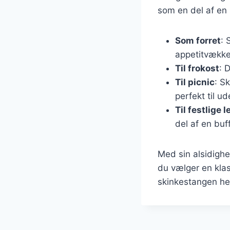
som en del af en 
Som forret
: 
appetitvække
Til frokost
: 
Til picnic
: S
perfekt til u
Til festlige 
del af en buf
Med sin alsidigh
du vælger en klas
skinkestangen hel