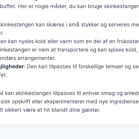
buffet. Her er nogle måder, du kan bruge skinkestangen
Skinkestangen kan skæres i små stykker og serveres m
r.
Den kan nydes kold eller varm som en del af en frokosta
kinkestangen er nem at transportere og kan spises kold, 
dendørs arrangementer.
lejligheder
: Den kan tilpasses til forskellige temaer og 
fet.
ed kan skinkestangen tilpasses til enhver smag og anle
sisk opskrift eller eksperimenterer med nye ingredienser,
t sikkert være et hit blandt dine gæster.