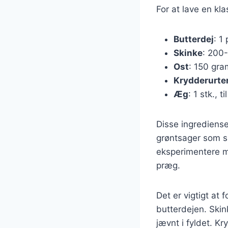
For at lave en kl
Butterdej
: 1
Skinke
: 200-
Ost
: 150 gram
Krydderurte
Æg
: 1 stk., 
Disse ingrediense
grøntsager som sp
eksperimentere me
præg.
Det er vigtigt at f
butterdejen. Skin
jævnt i fyldet. K