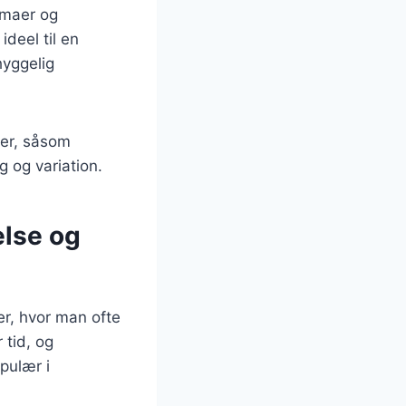
temaer og
deel til en
hyggelig
cer, såsom
g og variation.
else og
er, hvor man ofte
 tid, og
pulær i