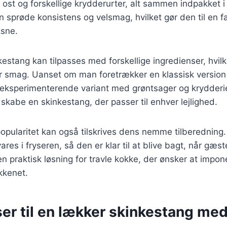
, ost og forskellige krydderurter, alt sammen indpakket 
in sprøde konsistens og velsmag, hvilket gør den til en f
sne.
kestang kan tilpasses med forskellige ingredienser, hvilk
ver smag. Uanset om man foretrækker en klassisk versio
e eksperimenterende variant med grøntsager og krydderi
 skabe en skinkestang, der passer til enhver lejlighed.
opularitet kan også tilskrives dens nemme tilberedning.
res i fryseren, så den er klar til at blive bagt, når gæ
 en praktisk løsning for travle kokke, der ønsker at impo
økkenet.
er til en lækker skinkestang med