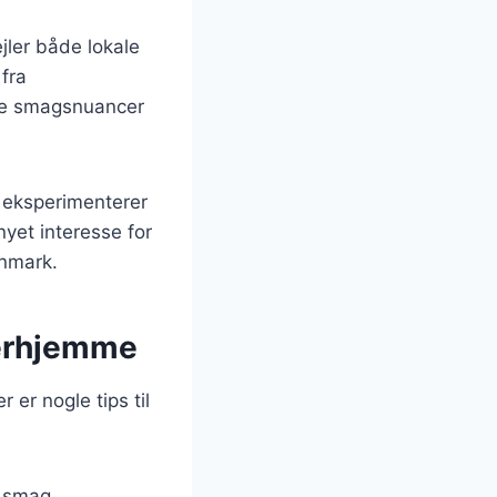
jler både lokale
 fra
ske smagsnuancer
 eksperimenterer
yet interesse for
anmark.
derhjemme
er nogle tips til
e smag.