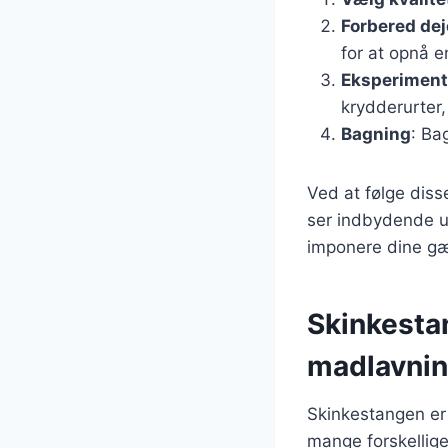
Forbered dej
for at opnå e
Eksperiment
krydderurter,
Bagning
: Ba
Ved at følge dis
ser indbydende ud.
imponere dine gæ
Skinkesta
madlavni
Skinkestangen er 
mange forskellig