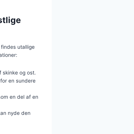
stlige
 findes utallige
ationer:
 skinke og ost.
e for en sundere
som en del af en
 kan nyde den