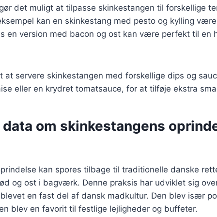
gør det muligt at tilpasse skinkestangen til forskellige 
eksempel kan en skinkestang med pesto og kylling være i
 en version med bacon og ost kan være perfekt til en 
t at servere skinkestangen med forskellige dips og sau
e eller en krydret tomatsauce, for at tilføje ekstra sma
e data om skinkestangens oprind
rindelse kan spores tilbage til traditionelle danske rett
kød og ost i bagværk. Denne praksis har udviklet sig over
blevet en fast del af dansk madkultur. Den blev især po
n blev en favorit til festlige lejligheder og buffeter.