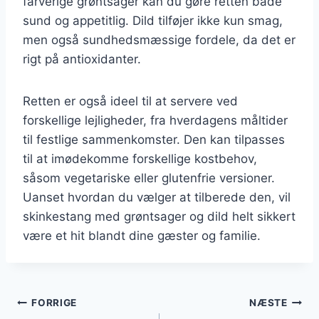
farverige grøntsager kan du gøre retten både
sund og appetitlig. Dild tilføjer ikke kun smag,
men også sundhedsmæssige fordele, da det er
rigt på antioxidanter.
Retten er også ideel til at servere ved
forskellige lejligheder, fra hverdagens måltider
til festlige sammenkomster. Den kan tilpasses
til at imødekomme forskellige kostbehov,
såsom vegetariske eller glutenfrie versioner.
Uanset hvordan du vælger at tilberede den, vil
skinkestang med grøntsager og dild helt sikkert
være et hit blandt dine gæster og familie.
Indlægsnavigation
FORRIGE
NÆSTE