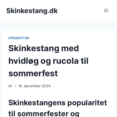
Fortsæt
Skinkestang.dk
til
indhold
OPSKRIFTER
Skinkestang med
hvidløg og rucola til
sommerfest
Af
18. december 2024
Skinkestangens popularitet
til sommerfester og