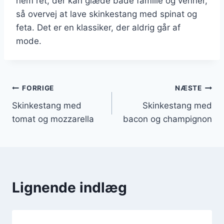
nem ret, der kan glæde både familie og venner,
så overvej at lave skinkestang med spinat og
feta. Det er en klassiker, der aldrig går af
mode.
Indlægsnavigation
FORRIGE
NÆSTE
Skinkestang med
Skinkestang med
tomat og mozzarella
bacon og champignon
Lignende indlæg