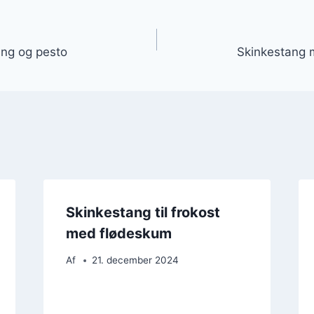
gation
ing og pesto
Skinkestang 
Skinkestang til frokost
med flødeskum
Af
21. december 2024