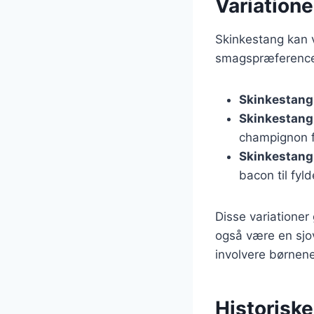
Variatione
Skinkestang kan 
smagspræferencer.
Skinkestang
Skinkestang
champignon f
Skinkestang
bacon til fyld
Disse variationer
også være en sjov
involvere børnen
Historisk