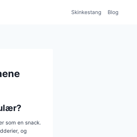
Skinkestang
Blog
nene
ulær?
ler som en snack.
ydderier, og