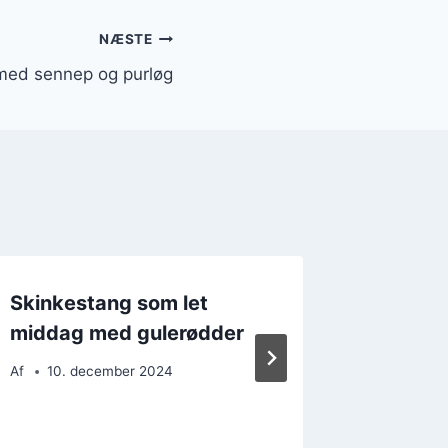
NÆSTE
med sennep og purløg
Skinkestang som let
Skinkes
middag med gulerødder
frokost
Af
10. december 2024
Af
26. 