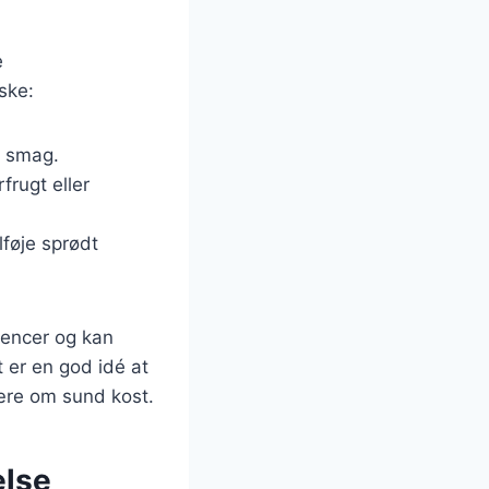
e
ske:
r smag.
frugt eller
lføje sprødt
erencer og kan
 er en god idé at
ære om sund kost.
else