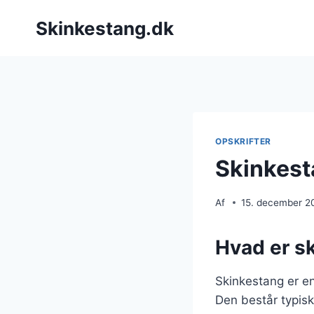
Fortsæt
Skinkestang.dk
til
indhold
OPSKRIFTER
Skinkest
Af
15. december 2
Hvad er s
Skinkestang er en
Den består typisk 