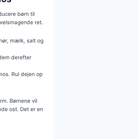
ucere børn til
 velsmagende ret.
mør, mælk, salt og
 dem derefter
lmos. Rul dejen op
rm. Børnene vil
de ost. Det er en