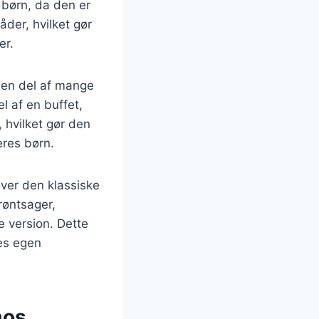
t børn, da den er
der, hvilket gør
er.
e en del af mange
el af en buffet,
 hvilket gør den
eres børn.
over den klassiske
røntsager,
 version. Dette
res egen
mos