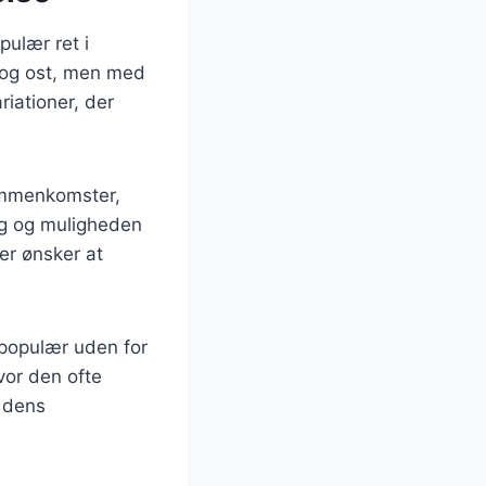
ulær ret i
e og ost, men med
riationer, der
sammenkomster,
ing og muligheden
der ønsker at
 populær uden for
vor den ofte
l dens