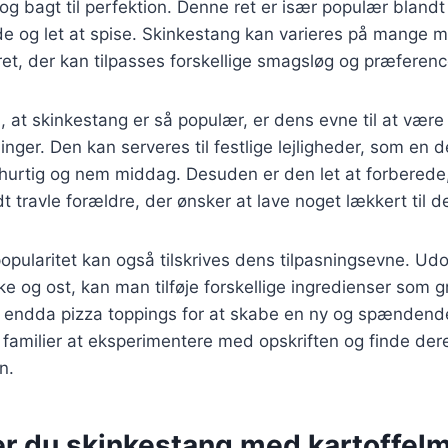
p og bagt til perfektion. Denne ret er især populær bland
 og let at spise. Skinkestang kan varieres på mange må
 ret, der kan tilpasses forskellige smagsløg og præferenc
l, at skinkestang er så populær, er dens evne til at vær
inger. Den kan serveres til festlige lejligheder, som en d
 hurtig og nem middag. Desuden er den let at forberede,
ndt travle forældre, der ønsker at lave noget lækkert til d
pularitet kan også tilskrives dens tilpasningsevne. Ud
ke og ost, kan man tilføje forskellige ingredienser som g
r endda pizza toppings for at skabe en ny og spændende
r familier at eksperimentere med opskriften og finde de
n.
er du skinkestang med kartoffel