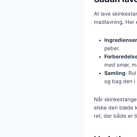
At lave skinkesta
madlavning. Her e
Ingrediense
peber.
Forberedels
med smør, mæl
Samling
: Ru
og bag den i 
Når skinkestangen
elske den bløde 
ret, der både er 