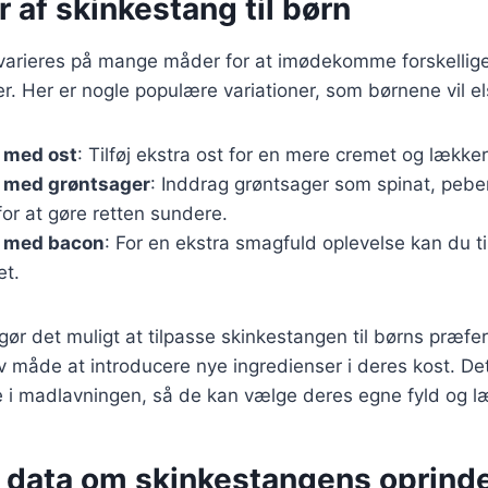
r af skinkestang til børn
varieres på mange måder for at imødekomme forskellig
 Her er nogle populære variationer, som børnene vil el
 med ost
: Tilføj ekstra ost for en mere cremet og lække
 med grøntsager
: Inddrag grøntsager som spinat, peber
or at gøre retten sundere.
 med bacon
: For en ekstra smagfuld oplevelse kan du ti
et.
 gør det muligt at tilpasse skinkestangen til børns præf
 måde at introducere nye ingredienser i deres kost. Det
e i madlavningen, så de kan vælge deres egne fyld og l
e data om skinkestangens oprind