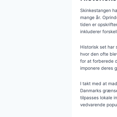
Skinkestangen har
mange år. Oprinde
tiden er opskrifte
inkluderer forskel
Historisk set har
hvor den ofte ble
for at forberede d
imponere deres g
I takt med at mad
Danmarks grænser.
tilpasses lokale 
vedvarende popula