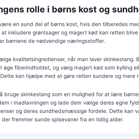
ngens rolle i børns kost og sund
ære en sund del af børns kost, hvis den tilberedes med
d at inkludere grøntsager og magert kød kan retten bli
ver børnene de nødvendige næringsstoffer.
 vælge kvalitetsingredienser, når man laver skinkestang.
at øge fiberindholdet, og vælg magert kød som kylling ell
e. Dette kan hjælpe med at gøre retten sundere og mere
å bruge skinkestang som en mulighed for at lære børn
 dem i madlavningen og lade dem vælge deres egne fyld
edienser og deres sundhedsmæssige fordele. Dette kan v
, der fremmer sunde spisevaner fra en tidlig alder.