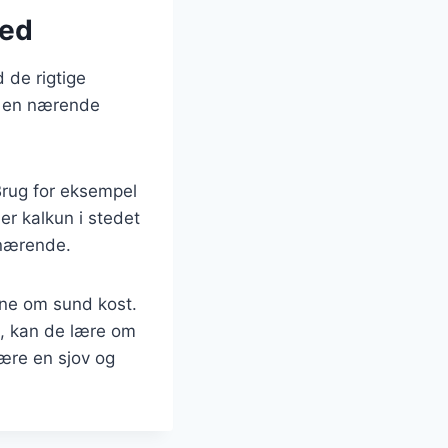
hed
 de rigtige
ve en nærende
 Brug for eksempel
er kalkun i stedet
 nærende.
ene om sund kost.
, kan de lære om
ære en sjov og