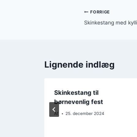
Indlægsnavi
FORRIGE
Skinkestang med kyll
Lignende indlæg
tår med
Skinkestang til
børnevenlig fest
Af
25. december 2024