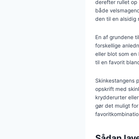
derefter rullet o
både velsmagende
den til en alsidig
En af grundene ti
forskellige anledn
eller blot som en
til en favorit bla
Skinkestangens po
opskrift med skin
krydderurter elle
gør det muligt fo
favoritkombinatio
Sådan lav