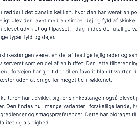
 rødder i det danske køkken, hvor den har været en pop
ligt blev den lavet med en simpel dej og fyld af skink
n blevet udviklet og tilpasset. I dag findes der utallige va
lige typer fyld og dejer.
 skinkestangen været en del af festlige lejligheder og 
v serveret som en del af en buffet. Den lette tilberedn
en i forvejen har gjort den til en favorit blandt værter, 
æster uden at bruge for meget tid i køkkenet.
kulturen har udviklet sig, er skinkestangen også blevet
 Den findes nu i mange varianter i forskellige lande, h
ingredienser og smagspræferencer. Dette har bidraget ti
ritet og alsidighed.