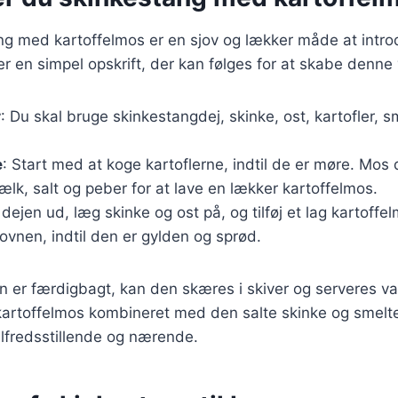
ng med kartoffelmos er en sjov og lækker måde at introd
r en simpel opskrift, der kan følges for at skabe denne
r
: Du skal bruge skinkestangdej, skinke, ost, kartofler, s
e
: Start med at koge kartoflerne, indtil de er møre. Mos
k, salt og peber for at lave en lækker kartoffelmos.
l dejen ud, læg skinke og ost på, og tilføj et lag kartoffe
ovnen, indtil den er gylden og sprød.
 er færdigbagt, kan den skæres i skiver og serveres va
kartoffelmos kombineret med den salte skinke og smelte
tilfredsstillende og nærende.