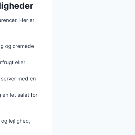
jligheder
erencer. Her er
smag og cremede
frugt eller
g server med en
en let salat for
og lejlighed,