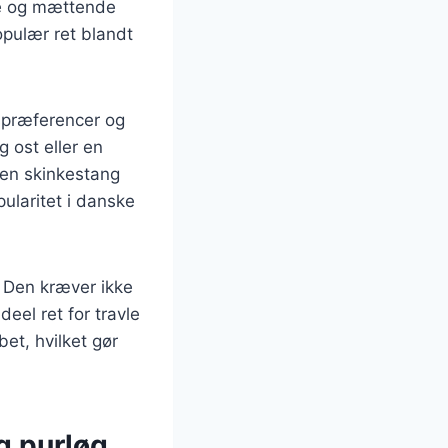
de og mættende
opulær ret blandt
gspræferencer og
 ost eller en
 en skinkestang
ularitet i danske
. Den kræver ikke
deel ret for travle
et, hvilket gør
g purløg