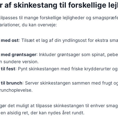
r af skinkestang til forskellige le
ilpasses til mange forskellige lejligheder og smagspræf
riationer, du kan overveje:
 med ost
: Tilsæt et lag af din yndlingsost for ekstra 
 med grøntsager
: Inkluder grøntsager som spinat, peber
n sundere version.
til fest
: Pynt skinkestangen med friske krydderurter o
til brunch
: Server skinkestangen sammen med frugt og 
runchoplevelse.
 gør det muligt at tilpasse skinkestangen til enhver smag 
l en alsidig ret, der kan nydes året rundt.