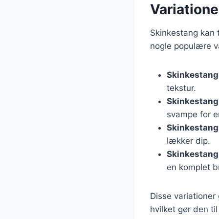
Variatione
Skinkestang kan t
nogle populære va
Skinkestang
tekstur.
Skinkestang
svampe for e
Skinkestang 
lækker dip.
Skinkestang 
en komplet b
Disse variationer
hvilket gør den ti