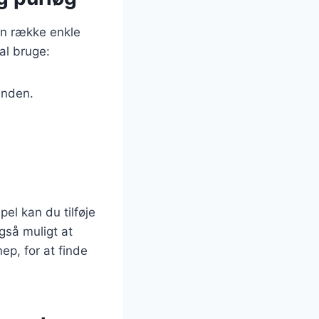
en række enkle
al bruge:
unden.
el kan du tilføje
også muligt at
ep, for at finde