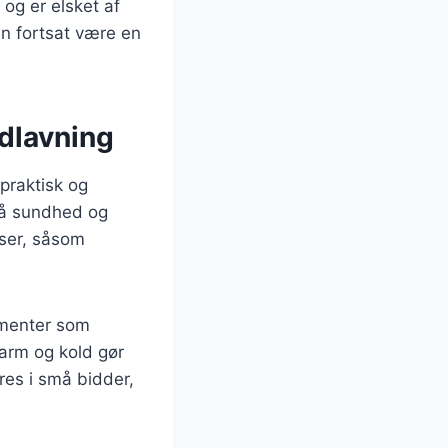
og er elsket af
n fortsat være en
dlavning
praktisk og
 på sundhed og
ser, såsom
ementer som
varm og kold gør
res i små bidder,