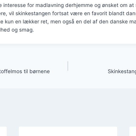
 interesse for madlavning derhjemme og ønsket om at
e, vil skinkestangen fortsat være en favorit blandt da
ke kun en lækker ret, men også en del af den danske ma
lhed og smag.
gation
offelmos til børnene
Skinkestang