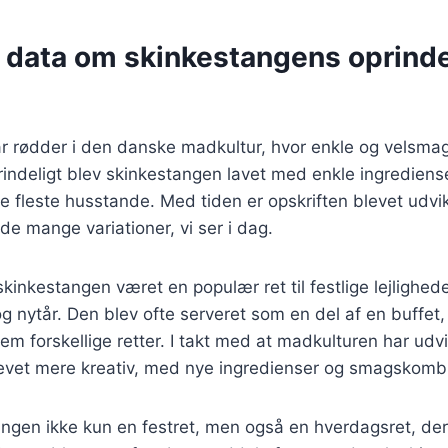
e data om skinkestangens oprind
r rødder i den danske madkultur, hvor enkle og velsmag
rindeligt blev skinkestangen lavet med enkle ingredienser
de fleste husstande. Med tiden er opskriften blevet udvik
l de mange variationer, vi ser i dag.
 skinkestangen været en populær ret til festlige lejlighe
og nytår. Den blev ofte serveret som en del af en buffet
m forskellige retter. I takt med at madkulturen har udvik
evet mere kreativ, med nye ingredienser og smagskombi
angen ikke kun en festret, men også en hverdagsret, der