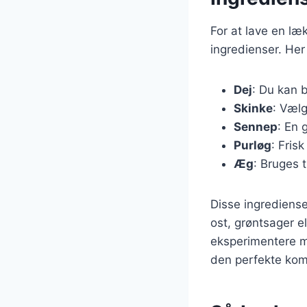
For at lave en l
ingredienser. Her
Dej
: Du kan b
Skinke
: Vælg
Sennep
: En 
Purløg
: Fris
Æg
: Bruges t
Disse ingrediense
ost, grøntsager el
eksperimentere me
den perfekte kom