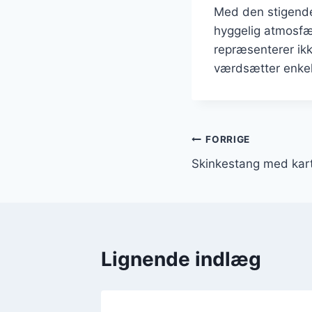
Med den stigende
hyggelig atmosfær
repræsenterer ik
værdsætter enke
Indlægsnavi
FORRIGE
Skinkestang med kart
Lignende indlæg