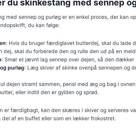
er du skinkestang med sennep og
ng med sennep og purløg er en enkel proces, der kan op
undopskrift, du kan følge:
jen
: Hvis du bruger færdiglavet butterdej, skal du lade 
n dej, skal du forberede den og rulle den ud på en meld
p
: Smør et jævnt lag sennep over dejen, så den dækker 
 og purløg
: Læg skiver af skinke ovenpå sennepen og d
Rul dejen stramt sammen, pensl med æg og bag i ovnen
utter, eller indtil den er gylden og sprød.
 er færdigbagt, kan den skæres i skiver og serveres va
 del af en buffet eller som en lækker frokostret.