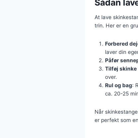
Sådan lav
At lave skinkesta
trin. Her er en gr
Forbered de
laver din ege
Påfør senne
Tilføj skinke
over.
Rul og bag
: 
ca. 20-25 min
Når skinkestangen
er perfekt som en