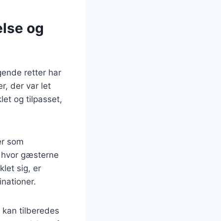
else og
ende retter har
, der var let
let og tilpasset,
der som
, hvor gæsterne
let sig, er
nationer.
 kan tilberedes