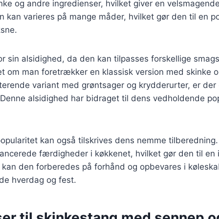
e og andre ingredienser, hvilket giver en velsmagen
n kan varieres på mange måder, hvilket gør den til en p
sne.
or sin alsidighed, da den kan tilpasses forskellige sma
t om man foretrækker en klassisk version med skinke og
erende variant med grøntsager og krydderurter, er der
Denne alsidighed har bidraget til dens vedholdende pop
opularitet kan også tilskrives dens nemme tilberedning
ancerede færdigheder i køkkenet, hvilket gør den til en i
 kan den forberedes på forhånd og opbevares i køleskab
åde hverdag og fest.
ser til skinkestang med sennep o