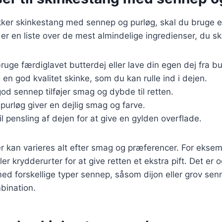
ækker skinkestang med sennep og purløg, skal du bruge 
 er en liste over de mest almindelige ingredienser, du sk
ruge færdiglavet butterdej eller lave din egen dej fra b
 en god kvalitet skinke, som du kan rulle ind i dejen.
god sennep tilføjer smag og dybde til retten.
k purløg giver en dejlig smag og farve.
il pensling af dejen for at give en gylden overflade.
r kan varieres alt efter smag og præferencer. For eksemp
ler krydderurter for at give retten et ekstra pift. Det er 
d forskellige typer sennep, såsom dijon eller grov senn
bination.