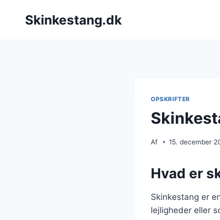
Fortsæt
Skinkestang.dk
til
indhold
OPSKRIFTER
Skinkest
Af
15. december 2
Hvad er s
Skinkestang er en
lejligheder eller 