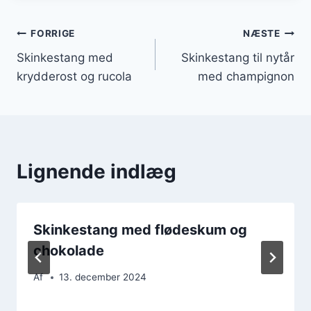
Indlægsnavigation
FORRIGE
NÆSTE
Skinkestang med
Skinkestang til nytår
krydderost og rucola
med champignon
Lignende indlæg
Skinkestang med flødeskum og
chokolade
Af
13. december 2024