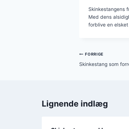
Skinkestangens fr
Med dens alsidigh
forblive en elske
Indlægsnavi
FORRIGE
Skinkestang som forret
Lignende indlæg