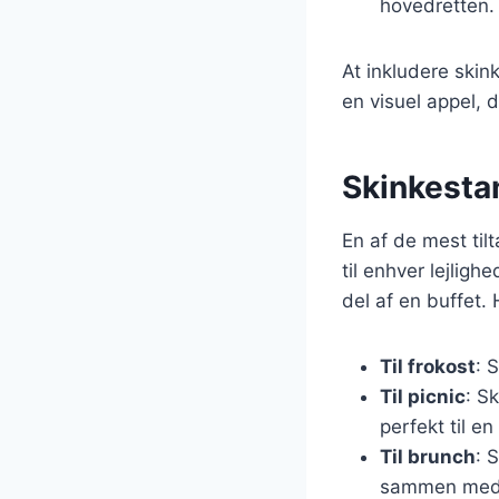
hovedretten.
At inkludere ski
en visuel appel, 
Skinkestan
En af de mest til
til enhver lejligh
del af en buffet.
Til frokost
: 
Til picnic
: S
perfekt til en
Til brunch
: 
sammen med 