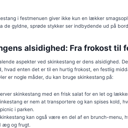
nkestang i festmenuen giver ikke kun en lækker smagsop
da de gyldne, sprøde stykker ser indbydende ud på bord
gens alsidighed: Fra frokost til f
talende aspekter ved skinkestang er dens alsidighed. De
ed, hvad enten det er til en hurtig frokost, en festlig mid
 Her er nogle måder, du kan bruge skinkestang på:
Server skinkestang med en frisk salat for en let og lækker
kinkestang er nem at transportere og kan spises kold, hv
 picnic i parken.
Skinkestang kan også være en del af en brunch-menu, h
æg og frugt.