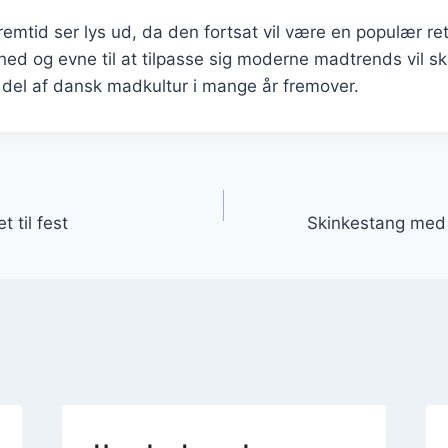
emtid ser lys ud, da den fortsat vil være en populær re
ed og evne til at tilpasse sig moderne madtrends vil s
t del af dansk madkultur i mange år fremover.
gation
 til fest
Skinkestang med 