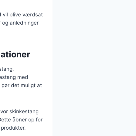
 vil blive værdsat
r og anledninger
iationer
stang.
nkestang med
gør det muligt at
hvor skinkestang
ette åbner op for
 produkter.