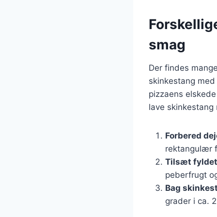
Forskellig
smag
Der findes mange 
skinkestang med 
pizzaens elskede 
lave skinkestang 
Forbered de
rektangulær 
Tilsæt fylde
peberfrugt og
Bag skinkes
grader i ca. 