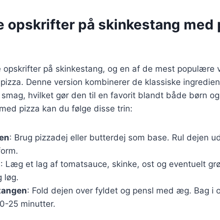
e opskrifter på skinkestang med 
opskrifter på skinkestang, og en af de mest populære v
pizza. Denne version kombinerer de klassiske ingredie
smag, hvilket gør den til en favorit blandt både børn og
med pizza kan du følge disse trin:
jen
: Brug pizzadej eller butterdej som base. Rul dejen ud
form.
t
: Læg et lag af tomatsauce, skinke, ost og eventuelt g
 løg.
tangen
: Fold dejen over fyldet og pensl med æg. Bag i
20-25 minutter.