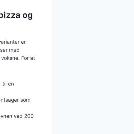
pizza og
arianter er
nser med
 voksne. For at
 til en
røntsager som
 ovnen ved 200