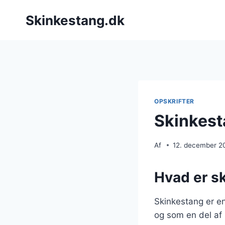
Fortsæt
Skinkestang.dk
til
indhold
OPSKRIFTER
Skinkest
Af
12. december 2
Hvad er s
Skinkestang er en
og som en del af 