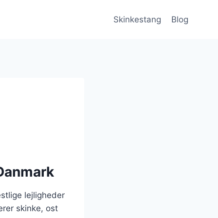
Skinkestang
Blog
 Danmark
tlige lejligheder
erer skinke, ost