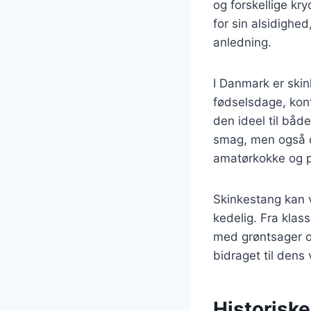
og forskellige kr
for sin alsidighe
anledning.
I Danmark er skin
fødselsdage, konf
den ideel til båd
smag, men også de
amatørkokke og p
Skinkestang kan va
kedelig. Fra klas
med grøntsager o
bidraget til dens
Historisk