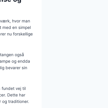
agværk, hvor man
vet med en simpel
er nu forskellige
estangen også
 svampe og endda
dig bevarer sin
fundet vej til
er. Dette har
r og traditioner.