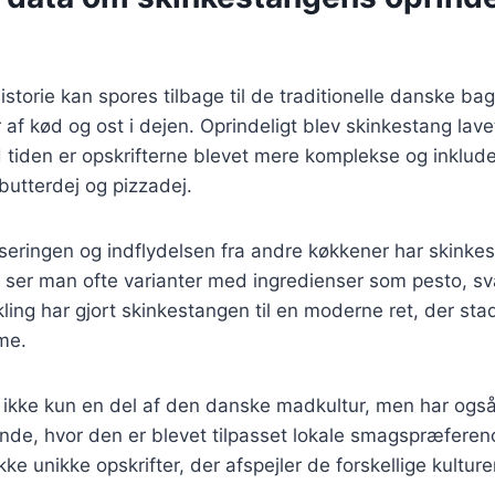
storie kan spores tilbage til de traditionelle danske b
r af kød og ost i dejen. Oprindeligt blev skinkestang la
iden er opskrifterne blevet mere komplekse og inkluder
butterdej og pizzadej.
iseringen og indflydelsen fra andre køkkener har skink
dag ser man ofte varianter med ingredienser som pesto,
kling har gjort skinkestangen til en moderne ret, der sta
rme.
ikke kun en del af den danske madkultur, men har også 
nde, hvor den er blevet tilpasset lokale smagspræferenc
kke unikke opskrifter, der afspejler de forskellige kulture