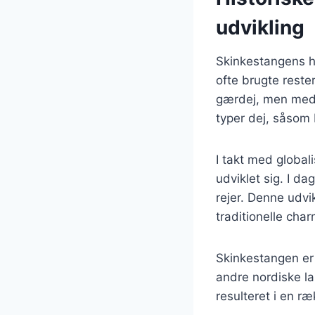
udvikling
Skinkestangens hi
ofte brugte reste
gærdej, men med t
typer dej, såsom 
I takt med global
udviklet sig. I 
rejer. Denne udvi
traditionelle cha
Skinkestangen er 
andre nordiske la
resulteret i en ræ