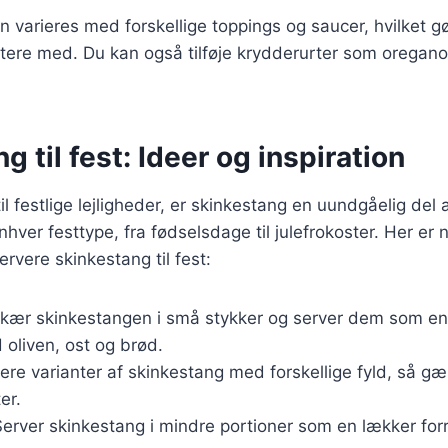
n varieres med forskellige toppings og saucer, hvilket gø
tere med. Du kan også tilføje krydderurter som oregano 
g til fest: Ideer og inspiration
l festlige lejligheder, er skinkestang en uundgåelig del
enhver festtype, fra fødselsdage til julefrokoster. Her er n
rvere skinkestang til fest:
Skær skinkestangen i små stykker og server dem som en 
 oliven, ost og brød.
flere varianter af skinkestang med forskellige fyld, så 
er.
Server skinkestang i mindre portioner som en lækker forr