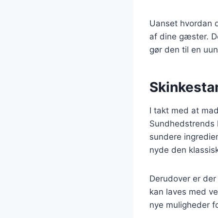
Uanset hvordan du
af dine gæster. D
gør den til en uu
Skinkestan
I takt med at mad
Sundhedstrends h
sundere ingredien
nyde den klassis
Derudover er der 
kan laves med ve
nye muligheder f