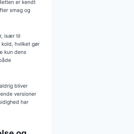
Retten er kendt
efter smag og
 især til
kold, hvilket gør
ke kun dens
 både
aldrig bliver
rende versioner
sidighed har
else og