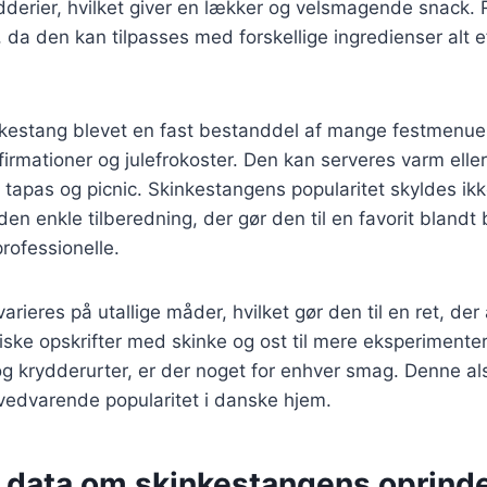
ydderier, hvilket giver en lækker og velsmagende snack. 
d, da den kan tilpasses med forskellige ingredienser alt 
kestang blevet en fast bestanddel af mange festmenuer,
irmationer og julefrokoster. Den kan serveres varm eller 
e tapas og picnic. Skinkestangens popularitet skyldes ik
n enkle tilberedning, der gør den til en favorit blandt
rofessionelle.
rieres på utallige måder, hvilket gør den til en ret, der 
siske opskrifter med skinke og ost til mere eksperimente
g krydderurter, er der noget for enhver smag. Denne al
 vedvarende popularitet i danske hjem.
e data om skinkestangens oprind