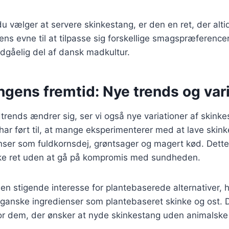
 vælger at servere skinkestang, er den en ret, der altid
ens evne til at tilpasse sig forskellige smagspræference
ndgåelig del af dansk madkultur.
gens fremtid: Nye trends og var
trends ændrer sig, ser vi også nye variationer af skinke
ar ført til, at mange eksperimenterer med at lave ski
ser som fuldkornsdej, grøntsager og magert kød. Dette 
ke ret uden at gå på kompromis med sundheden.
en stigende interesse for plantebaserede alternativer, 
ganske ingredienser som plantebaseret skinke og ost. D
or dem, der ønsker at nyde skinkestang uden animalske