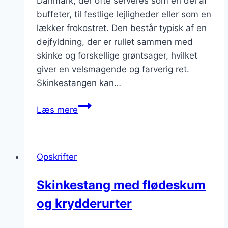
Danmark, der ofte serveres som en del af
buffeter, til festlige lejligheder eller som en
lækker frokostret. Den består typisk af en
dejfyldning, der er rullet sammen med
skinke og forskellige grøntsager, hvilket
giver en velsmagende og farverig ret.
Skinkestangen kan…
Skinkestang
Læs mere
med
spinat
og
Opskrifter
tomat
Skinkestang med flødeskum
og krydderurter