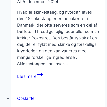
Af
5. december 2024
Hvad er skinkestang, og hvordan laves
den? Skinkestang er en populær ret i
Danmark, der ofte serveres som en del af
buffeter, til festlige lejligheder eller som en
lækker frokostret. Den består typisk af en
dej, der er fyldt med skinke og forskellige
krydderier, og den kan varieres med
mange forskellige ingredienser.
Skinkestangen kan laves…
Skinkestang
Læs mere
med
flødeskum
og
Opskrifter
krydderurter