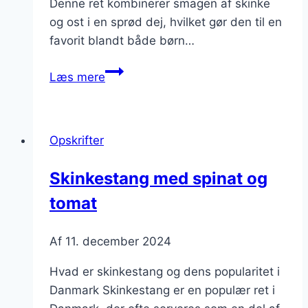
Denne ret kombinerer smagen af skinke
og ost i en sprød dej, hvilket gør den til en
favorit blandt både børn…
Skinkestang
Læs mere
med
ost
og
Opskrifter
skinke
Skinkestang med spinat og
tomat
Af
11. december 2024
Hvad er skinkestang og dens popularitet i
Danmark Skinkestang er en populær ret i