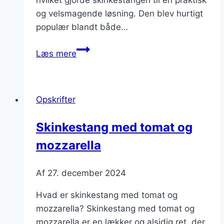
hvilket gjorde skinkestangen til en praktisk
og velsmagende løsning. Den blev hurtigt
populær blandt både…
Skinkestang
Læs mere
til
buffet
med
Opskrifter
forskellige
fyldninger
Skinkestang med tomat og
mozzarella
Af
27. december 2024
Hvad er skinkestang med tomat og
mozzarella? Skinkestang med tomat og
mozzarella er en lækker og alsidig ret, der