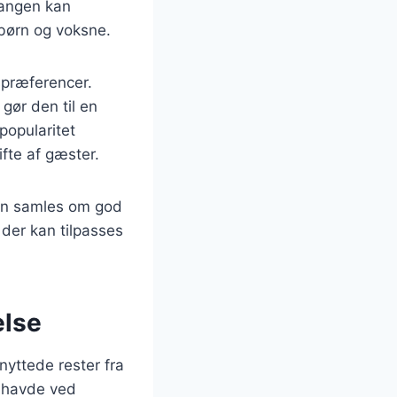
tangen kan
 børn og voksne.
spræferencer.
 gør den til en
popularitet
ifte af gæster.
man samles om god
 der kan tilpasses
else
yttede rester fra
n havde ved