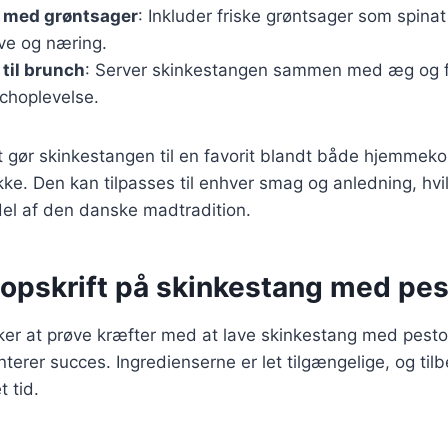
 med grøntsager
: Inkluder friske grøntsager som spinat
rve og næring.
til brunch
: Server skinkestangen sammen med æg og fr
choplevelse.
et gør skinkestangen til en favorit blandt både hjemmek
kke. Den kan tilpasses til enhver smag og anledning, hvil
 del af den danske madtradition.
 opskrift på skinkestang med pe
er at prøve kræfter med at lave skinkestang med pesto,
anterer succes. Ingredienserne er let tilgængelige, og ti
 tid.