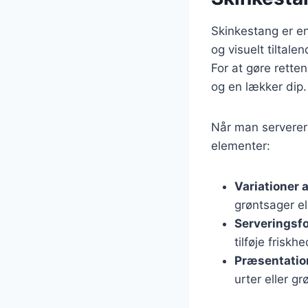
Skinkestang er en
og visuelt tiltale
For at gøre rett
og en lækker dip.
Når man serverer
elementer:
Variationer a
grøntsager el
Serveringsf
tilføje friskhe
Præsentatio
urter eller gr