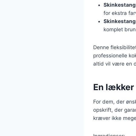
Skinkestang
for ekstra fa
Skinkestang 
komplet brun
Denne fleksibilit
professionelle ko
altid vil være en
En lækker
For dem, der ønsk
opskrift, der gar
kræver ikke meget
Ingredienser: