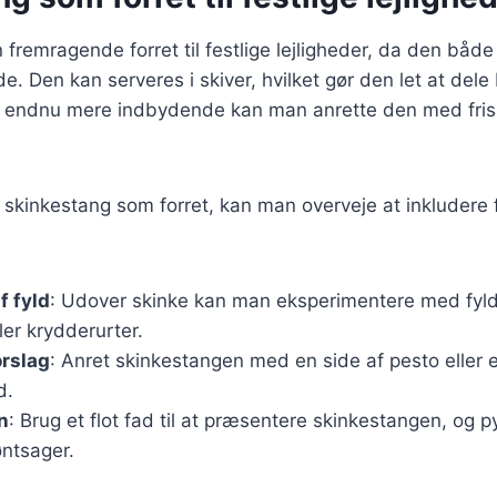
 fremragende forret til festlige lejligheder, da den bå
nde. Den kan serveres i skiver, hvilket gør den let at del
en endnu mere indbydende kan man anrette den med fris
 skinkestang som forret, kan man overveje at inkludere
f fyld
: Udover skinke kan man eksperimentere med fyld
ler krydderurter.
orslag
: Anret skinkestangen med en side af pesto eller en
d.
n
: Brug et flot fad til at præsentere skinkestangen, og p
øntsager.