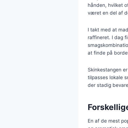
hånden, hvilket o
været en del af d
I takt med at mad
raffineret. I dag 
smagskombination
at finde på bordet 
Skinkestangen er
tilpasses lokale 
der stadig bevar
Forskellig
En af de mest pop