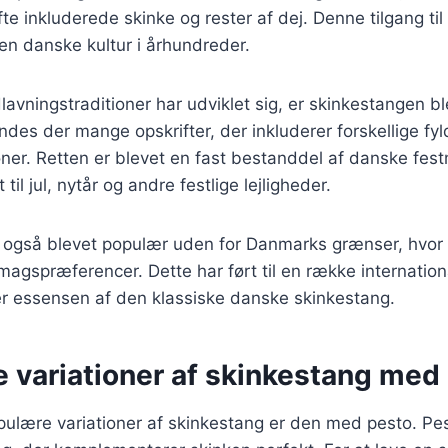
fte inkluderede skinke og rester af dej. Denne tilgang ti
en danske kultur i århundreder.
lavningstraditioner har udviklet sig, er skinkestangen b
findes der mange opskrifter, der inkluderer forskellige fy
er. Retten er blevet en fast bestanddel af danske fest
til jul, nytår og andre festlige lejligheder.
 også blevet populær uden for Danmarks grænser, hvor 
smagspræferencer. Dette har ført til en række internationa
er essensen af den klassiske danske skinkestang.
e variationer af skinkestang med
ulære variationer af skinkestang er den med pesto. Pesto