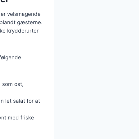
de er velsmagende
e blandt gæsterne.
ke krydderurter
 følgende
 som ost,
 let salat for at
ynt med friske