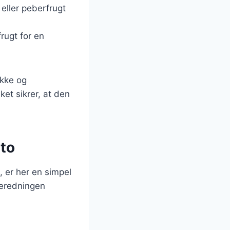
 eller peberfrugt
ugt for en
okke og
ket sikrer, at den
sto
 er her en simpel
lberedningen