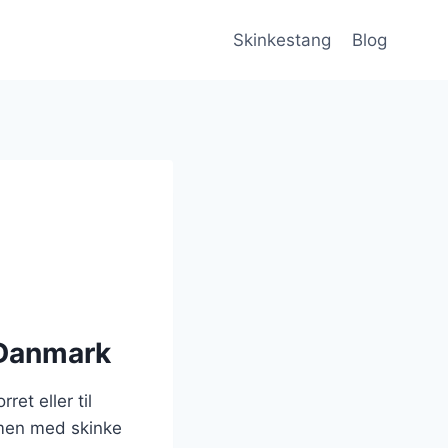
Skinkestang
Blog
 Danmark
et eller til
ammen med skinke