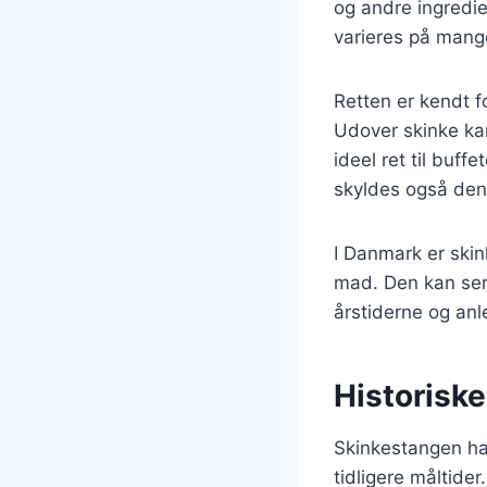
og andre ingredie
varieres på mange
Retten er kendt f
Udover skinke kan
ideel ret til buf
skyldes også dens 
I Danmark er ski
mad. Den kan serve
årstiderne og anl
Historisk
Skinkestangen ha
tidligere måltide