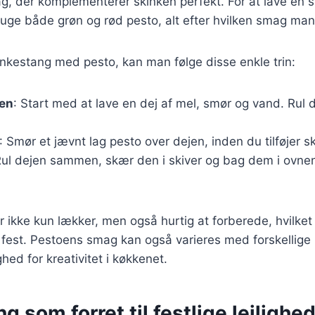
g, der komplementerer skinken perfekt. For at lave en
uge både grøn og rød pesto, alt efter hvilken smag man
nkestang med pesto, kan man følge disse enkle trin:
jen
: Start med at lave en dej af mel, smør og vand. Rul d
: Smør et jævnt lag pesto over dejen, inden du tilføjer s
Rul dejen sammen, skær den i skiver og bag dem i ovnen,
r ikke kun lækker, men også hurtig at forberede, hvilket 
fest. Pestoens smag kan også varieres med forskellige n
ghed for kreativitet i køkkenet.
g som forret til festlige lejlighe