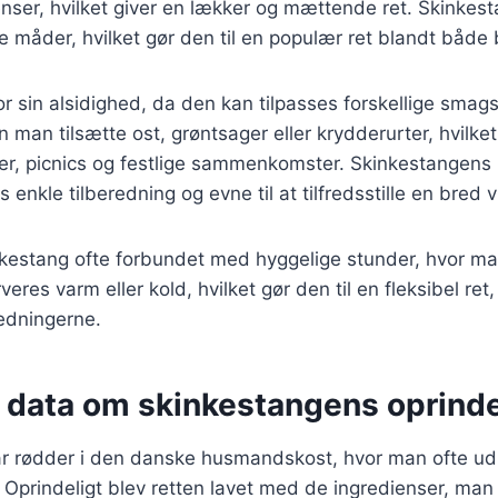
nser, hvilket giver en lækker og mættende ret. Skinkes
 måder, hvilket gør den til en populær ret blandt både
or sin alsidighed, da den kan tilpasses forskellige smag
 man tilsætte ost, grøntsager eller krydderurter, hvilket
feter, picnics og festlige sammenkomster. Skinkestangens 
enkle tilberedning og evne til at tilfredsstille en bred v
nkestang ofte forbundet med hyggelige stunder, hvor 
res varm eller kold, hvilket gør den til en fleksibel ret,
edningerne.
e data om skinkestangens oprind
r rødder i den danske husmandskost, hvor man ofte udn
r. Oprindeligt blev retten lavet med de ingredienser, ma