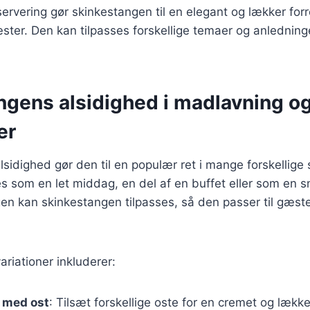
servering gør skinkestangen til en elegant og lækker forre
ter. Den kan tilpasses forskellige temaer og anledninge
ngens alsidighed i madlavning o
er
lsidighed gør den til en populær ret i mange forskelli
s som en let middag, en del af en buffet eller som en sna
en kan skinkestangen tilpasses, så den passer til gæs
riationer inkluderer:
 med ost
: Tilsæt forskellige oste for en cremet og lækk