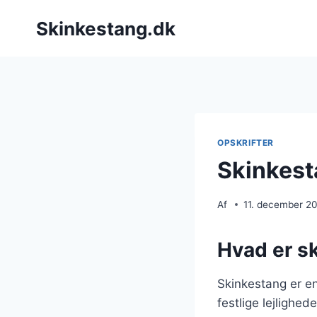
Fortsæt
Skinkestang.dk
til
indhold
OPSKRIFTER
Skinkest
Af
11. december 2
Hvad er s
Skinkestang er en 
festlige lejlighe