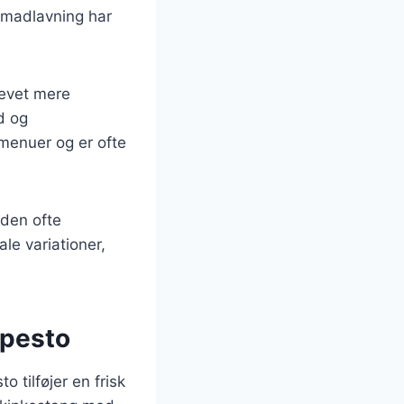
l madlavning har
levet mere
ld og
menuer og er ofte
den ofte
le variationer,
 pesto
 tilføjer en frisk