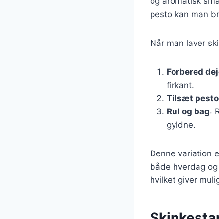
og aromatisk sma
pesto kan man br
Når man laver ski
Forbered de
firkant.
Tilsæt pesto
Rul og bag
: 
gyldne.
Denne variation e
både hverdag og 
hvilket giver muli
Skinkestan