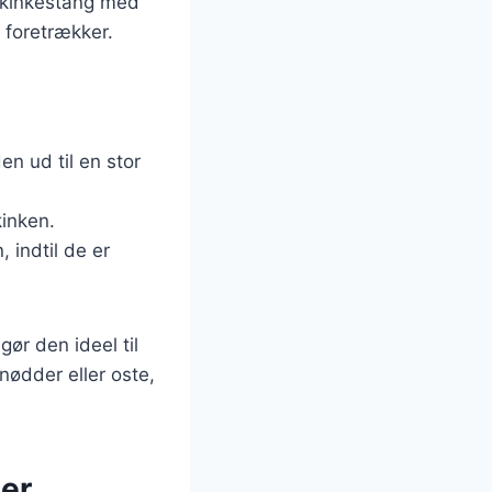
 skinkestang med
 foretrækker.
en ud til en stor
kinken.
 indtil de er
gør den ideel til
ødder eller oste,
der