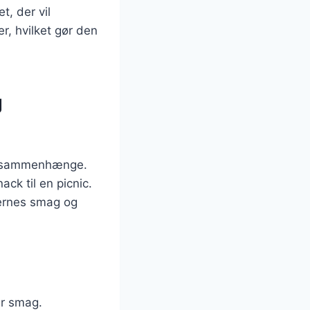
t, der vil
r, hvilket gør den
g
ge sammenhænge.
ck til en picnic.
ternes smag og
er smag.