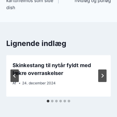
kartoffelmos som side
hvidløg og purløg
dish
Lignende indlæg
Skinkestang til nytår fyldt med
lækre overraskelser
Af
24. december 2024