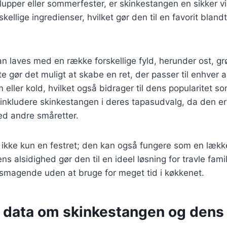
lupper eller sommerfester, er skinkestangen en sikker v
skellige ingredienser, hvilket gør den til en favorit blan
n laves med en række forskellige fyld, herunder ost, g
te gør det muligt at skabe en ret, der passer til enhver 
eller kold, hvilket også bidrager til dens popularitet so
nkludere skinkestangen i deres tapasudvalg, da den er 
ed andre småretter.
ikke kun en festret; den kan også fungere som en lækker
s alsidighed gør den til en ideel løsning for travle famil
lsmagende uden at bruge for meget tid i køkkenet.
e data om skinkestangen og dens