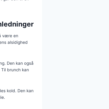
anledninger
så være en
Dens alsidighed
sing. Den kan også
 Til brunch kan
ydes kold. Den kan
ie.