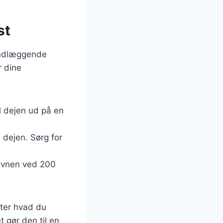
st
rundlæggende
r dine
ul dejen ud på en
å dejen. Sørg for
 ovnen ved 200
fter hvad du
t gør den til en