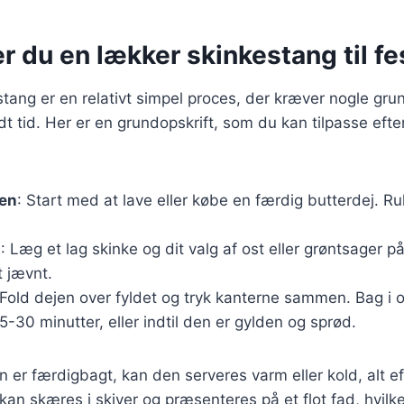
r du en lækker skinkestang til fe
stang er en relativt simpel proces, der kræver nogle g
dt tid. Her er en grundopskrift, som du kan tilpasse efte
jen
: Start med at lave eller købe en færdig butterdej. R
t
: Læg et lag skinke og dit valg af ost eller grøntsager p
t jævnt.
 Fold dejen over fyldet og tryk kanterne sammen. Bag i
25-30 minutter, eller indtil den er gylden og sprød.
 er færdigbagt, kan den serveres varm eller kold, alt e
kan skæres i skiver og præsenteres på et flot fad, hvilke