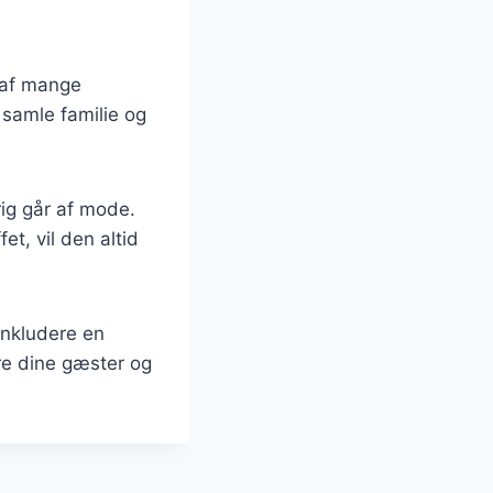
 af mange
 samle familie og
rig går af mode.
t, vil den altid
inkludere en
re dine gæster og