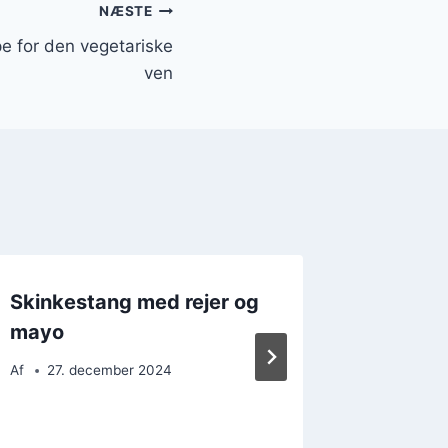
NÆSTE
 for den vegetariske
ven
Skinkestang med rejer og
Skinke
mayo
krydde
Af
27. december 2024
Af
22. 