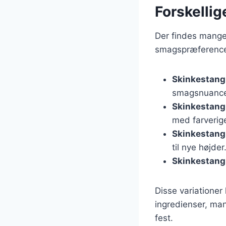
Forskellig
Der findes mange 
smagspræferencer
Skinkestang
smagsnuance
Skinkestang
med farverig
Skinkestang
til nye højder
Skinkestang
Disse variationer
ingredienser, man
fest.