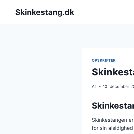
Fortsæt
Skinkestang.dk
til
indhold
OPSKRIFTER
Skinkest
Af
10. december 2
Skinkesta
Skinkestangen er 
for sin alsidighed