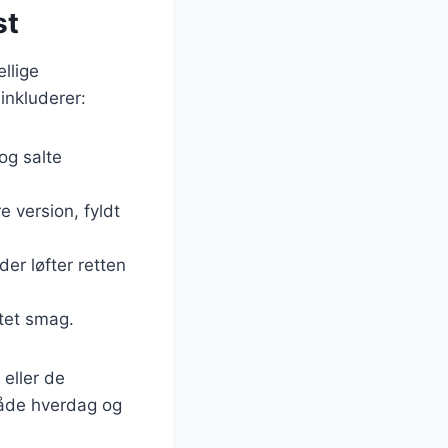
st
llige
inkluderer:
og salte
e version, fyldt
er løfter retten
ltet smag.
 eller de
 både hverdag og