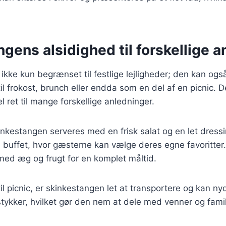
gens alsidighed til forskellige 
ikke kun begrænset til festlige lejligheder; den kan og
il frokost, brunch eller endda som en del af en picnic. 
el ret til mange forskellige anledninger.
kinkestangen serveres med en frisk salat og en let dres
 buffet, hvor gæsterne kan vælge deres egne favoritter.
ed æg og frugt for en komplet måltid.
l picnic, er skinkestangen let at transportere og kan n
tykker, hvilket gør den nem at dele med venner og famil