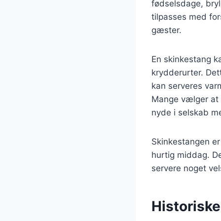
fødselsdage, bryl
tilpasses med for
gæster.
En skinkestang ka
krydderurter. Det
kan serveres varm 
Mange vælger at i
nyde i selskab m
Skinkestangen er 
hurtig middag. Den
servere noget ve
Historisk