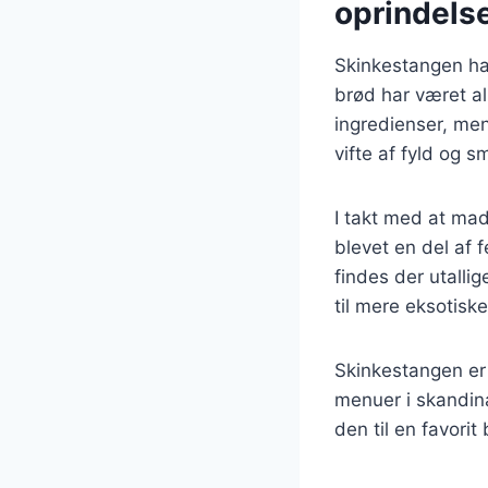
oprindels
Skinkestangen har
brød har været al
ingredienser, me
vifte af fyld og 
I takt med at mad
blevet en del af f
findes der utallig
til mere eksotis
Skinkestangen er
menuer i skandin
den til en favori