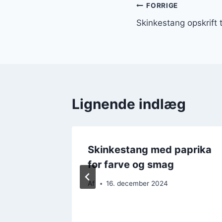
Indlægsnavi
FORRIGE
Skinkestang opskrift ti
Lignende indlæg
ili og
Skinkestang med paprika
for farve og smag
Af
16. december 2024