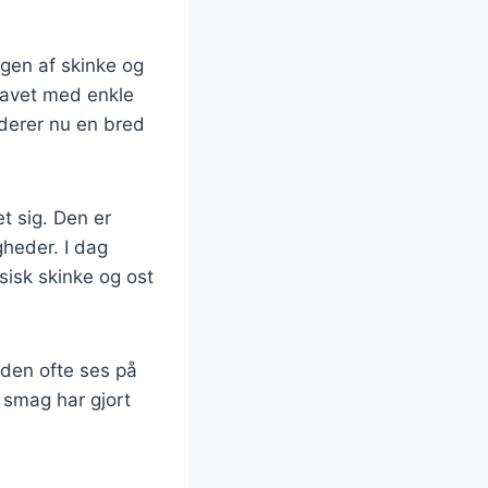
ugen af skinke og
 lavet med enkle
uderer nu en bred
t sig. Den er
gheder. I dag
ssisk skinke og ost
den ofte ses på
 smag har gjort