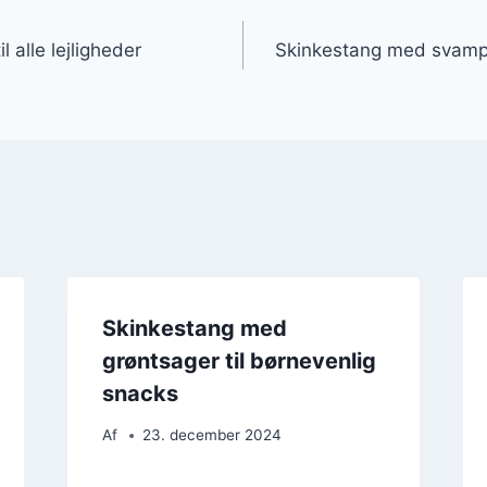
gation
l alle lejligheder
Skinkestang med svampe
Skinkestang med
grøntsager til børnevenlig
snacks
Af
23. december 2024