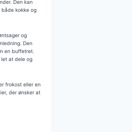
inder. Den kan
dt både kokke og
røntsager og
anledning. Den
m en buffetret.
let at dele og
 frokost eller en
ier, der ønsker at