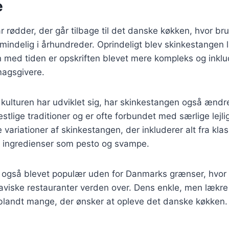
e
 rødder, der går tilbage til det danske køkken, hvor br
mindelig i århundreder. Oprindeligt blev skinkestangen
n med tiden er opskriften blevet mere kompleks og inkl
smagsgivere.
kulturen har udviklet sig, har skinkestangen også ændre
estlige traditioner og er ofte forbundet med særlige lejli
e variationer af skinkestangen, der inkluderer alt fra kla
ke ingredienser som pesto og svampe.
 også blevet populær uden for Danmarks grænser, hvor 
aviske restauranter verden over. Dens enkle, men lækre
t blandt mange, der ønsker at opleve det danske køkken.